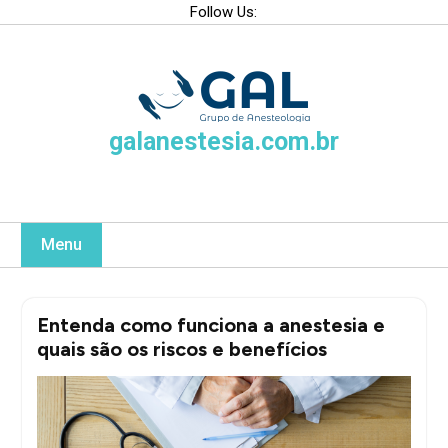
Skip
Follow Us:
to
content
galanestesia.com.br
Menu
Entenda como funciona a anestesia e
quais são os riscos e benefícios