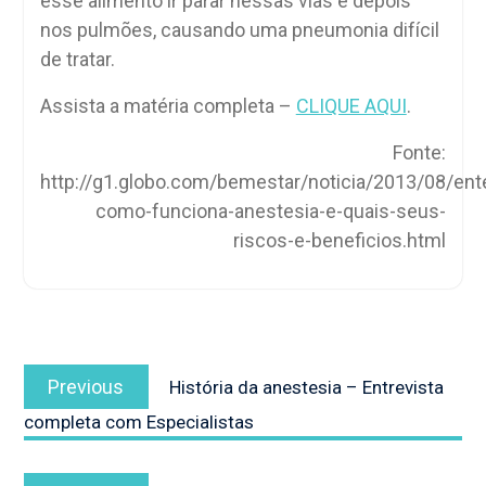
esse alimento ir parar nessas vias e depois
nos pulmões, causando uma pneumonia difícil
de tratar.
Assista a matéria completa –
CLIQUE AQUI
.
Fonte:
http://g1.globo.com/bemestar/noticia/2013/08/ent
como-funciona-anestesia-e-quais-seus-
riscos-e-beneficios.html
Navegação
Previous
de
Previous
História da anestesia – Entrevista
post:
Post
completa com Especialistas
Next